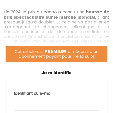
Fin 2024, le prix du cacao a connu une
hausse de
prix spectaculaire sur le marché mondial,
allant
presque jusqu’à doubler. Et cela ne va pas aller en
s’arrangeant. Le changement climatique et la
hausse continuelle de demande mondiale en
cacao met l’industrie du chocolat en crise et celle-
ci doit s’adapter durablement. Les fabricants de
chocolat doivent réussir à trouver le juste milieu
entre accessibilité et qualité.
Cet article est
PREMIUM
, et nécessite un
abonnement payant pour lire la suite
De plus, ils font aussi face à une demande
croissante de produits sains et durables. Le secteur
agro-alimentaire cherche donc de nouvelles
Je m’identifie
façons pour répondre à toutes ces contraintes.
Palsgaard, fabricant mondial d’émulsifiants et de
stabilisants depuis plus de 100 ans, propose des
«
émulsifiants de nouvelle génération
» pour
Identifiant ou e-mail
aider les fabricants de chocolat dans un marché
mondial du cacao en crise.
Leurs émulsifiants AMP servent à
réduire