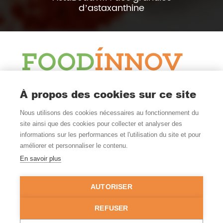
d’astaxanthine
Le Blog
À propos des cookies sur ce site
Actualité et veille
Nous utilisons des cookies nécessaires au fonctionnement du
Nous Suivre
site ainsi que des cookies pour collecter et analyser des
informations sur les performances et l'utilisation du site et pour
améliorer et personnaliser le contenu.
En savoir plus
Où Nous Trouver
Nantes - Rennes
AUTORISER
FRANCE
02 99 52 54 00
REFUSER