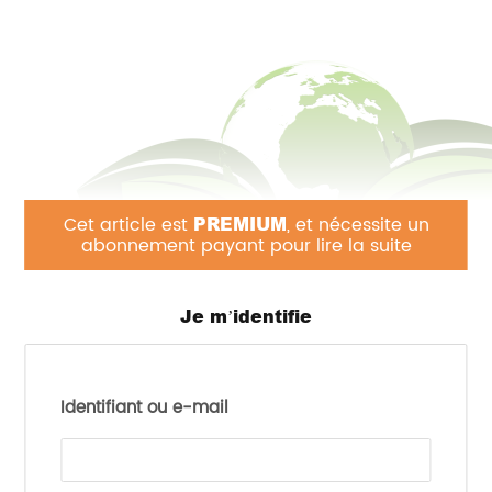
Cet article est
PREMIUM
, et nécessite un
abonnement payant pour lire la suite
Je m’identifie
Depuis la clarification de la règlementation
Identifiant ou e-mail
européenne sur les aliments nouveaux (ou Novel
Food en anglais), l’Efsa n’a jamais eu autant de
dossiers de sécurité à évaluer. Cette augmentation
de demandes traduit aussi une prise de