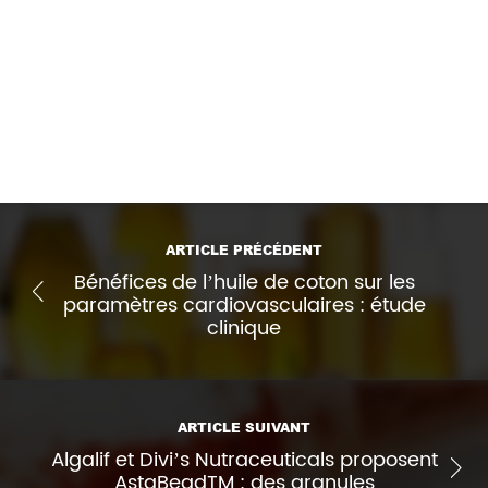
Éditorial publié le 25 avril 2022 dans
Nature Food
.
Lien (accès restreint) :
https://doi.org/10.1038/s43016-022-00492-0
Imprimer l'article
ARTICLE PRÉCÉDENT
Bénéfices de l’huile de coton sur les
paramètres cardiovasculaires : étude
clinique
ARTICLE SUIVANT
Algalif et Divi’s Nutraceuticals proposent
AstaBeadTM : des granules