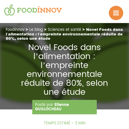
Foodinnov
>
Le blog
>
Sciences et santé
> Novel Foods dans
l’alimentation : l’empreinte environnementale réduite de
80%, selon une étude
Novel Foods dans
l’alimentation :
l’empreinte
environnementale
réduite de 80%, selon
une étude
Posté par
Etienne
17.05.2022
744 Vue(s)
GUILLOCHEAU
TEMPS ESTIMÉ - 3 MIN