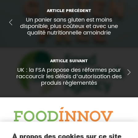
ARTICLE PRÉCÉDENT
Un panier sans gluten est moins
disponible, plus coûteux et avec une
qualité nutritionnelle amoindrie
ARTICLE SUIVANT
UK : la FSA propose des réformes pour
raccourcir les délais d’autorisation des
produis réglementés
Le Blog
À propos des cookies sur ce site