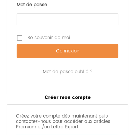
l’intelligence
Mot de passe
artificielle et
des
personnalités
de patients
conçues pour
simuler le
Se souvenir de moi
monde réel.
Cela permet
aux étudiants
d’interagir
avec des
patients
Mot de passe oublié ?
virtuels simulés
pour pratiquer
et développer
leurs
compétences
Créer mon compte
en
communication. Il vise la pratique de
l’établissement de relations, la pose de questions
Créez votre compte dès maintenant puis
difficiles, la paraphrase et la commission d’erreurs,
contactez-nous pour accéder aux articles
qui sont toutes essentielles à l’apprentissage.
Premium et/ou Lettre Export.