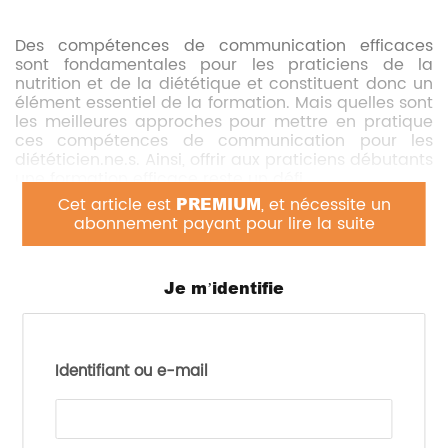
Des compétences de communication efficaces
sont fondamentales pour les praticiens de la
nutrition et de la diététique et constituent donc un
élément essentiel de la formation. Mais quelles sont
les meilleures approches pour mettre en pratique
ces compétences de communication pour les
diététicien.ne.s. Ainsi, offrir aux praticiens débutants
une formation efficace reste un défi.
Cet article est
PREMIUM
, et nécessite un
L’objectif
de cette étude est donc de
abonnement payant pour lire la suite
comprendre comment des approches
innovantes et rentables peuvent permettre le
développement de ces compétences en
Je m’identifie
communication afin de faire progresser
l’enseignement de la diététique
.
Identifiant ou e-mail
Pour cela, les auteurs ont créé ATLAS, une plate-
forme basée sur la voix et le chat qui exploite de
grands modèles de
langage de pointe,