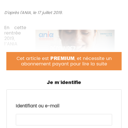
D'après l'ANIA, le 17 juillet 2019.
En cette
rentrée
2019,
l’ANIA
Cet article est
PREMIUM
, et nécessite un
abonnement payant pour lire la suite
Je m’identifie
(Association Nationale des Industries Alimentaires)
lance opération « Découvrez ce que vous mangez
!».
Identifiant ou e-mail
Prévue les 7, 8 et 9 novembre prochain, cette
opération se traduira par une véritable immersion
au sein des sites de production pour permettre aux
consommateurs de comprendre comment sont