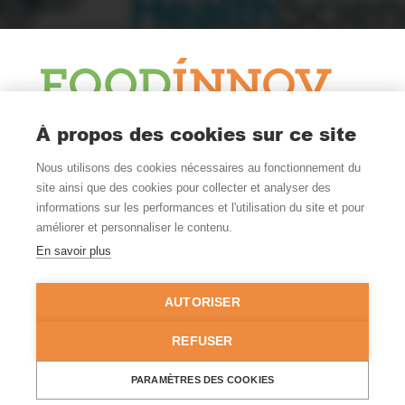
À propos des cookies sur ce site
Le Blog
Nous utilisons des cookies nécessaires au fonctionnement du
Actualité et veille
site ainsi que des cookies pour collecter et analyser des
Nous Suivre
informations sur les performances et l'utilisation du site et pour
améliorer et personnaliser le contenu.
En savoir plus
Où Nous Trouver
Nantes - Rennes
AUTORISER
FRANCE
02 99 52 54 00
REFUSER
© Copyright 2026 - Tous droits réservés -
Mentions légales
-
PARAMÈTRES DES COOKIES
Politique de confidentialité
-
Gestion des cookies
- Site réalisé