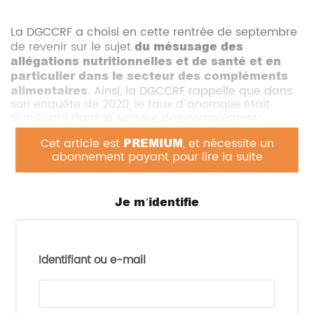
La DGCCRF a choisi en cette rentrée de septembre
de revenir sur le sujet
du mésusage des
allégations nutritionnelles et de santé et en
particulier dans le secteur des compléments
alimentaires
. Ainsi, la DGCCRF rappelle que dans
son enquête de 2020, le taux d’anomalie était
significatif dans le secteur des compléments
alimentaires et notamment en matière d’usage
Cet article est
PREMIUM
, et nécessite un
d’allégations thérapeutiques pourtant interdites
abonnement payant pour lire la suite
selon l’article 7.3 du règlement (UE) n°1169/2011.
Les
allégations thérapeutiques
sont des
Je m’identifie
messages qui attribuent à une denrée alimentaire
des
propriétés de prévention, traitement ou
guérison d’une maladie humaine
. Par exemple : «
réduit la douleur arthritique ». Contrairement aux
Identifiant ou e-mail
allégations nutritionnelles et de santé qui sont
autorisées sous conditions,
les allégations
thérapeutiques sont interdites
.