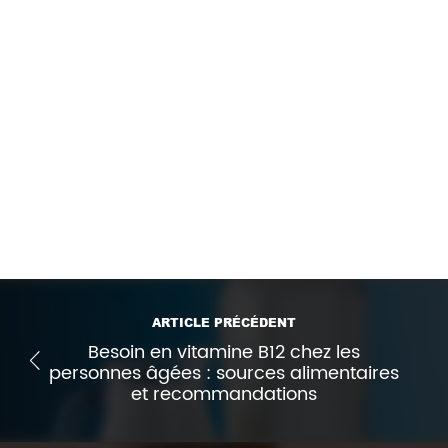
des suites données aux enquêtes de la DGCCRF
.
Source :
Allégations nutritionnelles et de santé :
une réglementation encore trop souvent méconnue
– consulté le 26/09/22
Imprimer l'article
ARTICLE PRÉCÉDENT
Besoin en vitamine B12 chez les
personnes âgées : sources alimentaires
et recommandations