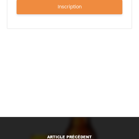
Inscription
Distribution : GMS au rayon ultra-frais
PVC : 2,99 €
–
Sources :
https://www.sojasun.com/
; Communiqué
de presse
Imprimer l'article
ARTICLE PRÉCÉDENT