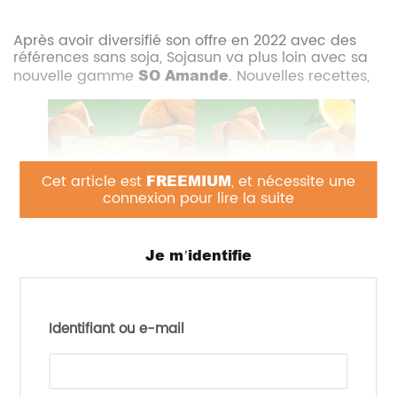
Après avoir diversifié son offre en 2022 avec des
références sans soja, Sojasun va plus loin avec sa
nouvelle gamme
SO
Amande
. Nouvelles recettes,
Cet article est
FREEMIUM
, et nécessite une
connexion pour lire la suite
nouvelle charte graphique plus moderne pour
plus
Je m’identifie
de visibilité
en rayon et nouveau format 4x100g
dans des emballages recyclables.
La gamme, composée de deux recettes, saura
Identifiant ou e-mail
séduire petits et grands :
SO Amande Nature, au goût d’amande
toastée. Idéal pour le petit déjeuner, avec un