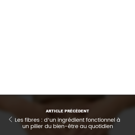
Nutri-Score et information
nutritionnelle
Lorsqu’un
Nutri-Score
ou un autre système
d’information nutritionnelle apparaît dans une
publicité, y compris sur un emballage simplement
visible à l’écran, sa présentation doit respecter les
règles de lisibilité définies par l’ARPP afin de
garantir une information claire et accessible au
consommateur.
Imprimer l'article
ARTICLE PRÉCÉDENT
Les fibres : d’un ingrédient fonctionnel à
un pilier du bien-être au quotidien