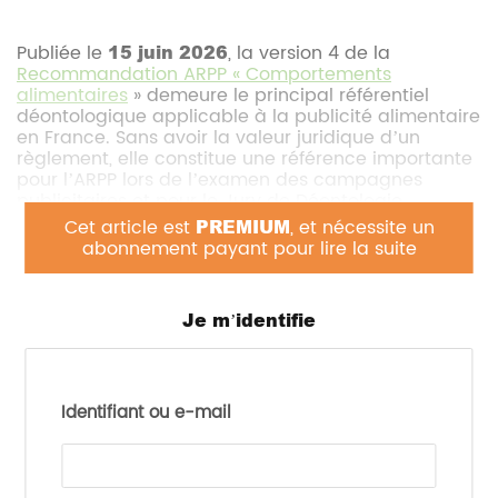
Publiée le
15 juin 2026
, la version 4 de la
Recommandation ARPP « Comportements
alimentaires
» demeure le principal référentiel
déontologique applicable à la publicité alimentaire
en France. Sans avoir la valeur juridique d’un
règlement, elle constitue une référence importante
pour l’ARPP lors de l’examen des campagnes
publicitaires et pour le Jury de Déontologie
Publicitaire (JDP).
Cet article est
PREMIUM
, et nécessite un
abonnement payant pour lire la suite
Son objectif est de s’assurer que les
communications commerciales ne favorisent pas
des comportements contraires aux
Je m’identifie
recommandations de santé publique, notamment
celles du
Programme National Nutrition Santé
(PNNS)
.
Identifiant ou e-mail
Une appréciation globale du message
La recommandation ne se limite pas aux