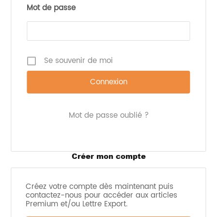
allégations ou aux mentions présentes dans la
Mot de passe
publicité. Elle s’intéresse à l’
impression
d’ensemble
produite sur le consommateur.
Ainsi, une publicité ne doit pas :
Se souvenir de moi
encourager une consommation excessive
;
banaliser la surconsommation ou le
grignotage permanent
;
laisser entendre qu’un produit peut
Mot de passe oublié ?
remplacer une
alimentation variée et
équilibrée
;
dénigrer les comportements favorables à la
santé ou à l’activité physique.
Créer mon compte
Les portions, les fréquences de consommation et
les mises en scène doivent rester cohérentes avec
Créez votre compte dès maintenant puis
les usages alimentaires habituels. L’objectif n’est
contactez-nous pour accéder aux articles
pas d’interdire les produits gourmands ou festifs,
Premium et/ou Lettre Export.
mais d’éviter les représentations susceptibles de
normaliser les excès alimentaires.