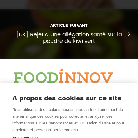
ARTICLE SUIVANT
[UK] Rejet d’une allégation santé sur la
poudre de kiwi vert
Le Blog
À propos des cookies sur ce site
Actualité et veille
Nous utilisons des cookies nécessaires au fonctionnement du
Nous Suivre
site ainsi que des cookies pour collecter et analyser des
informations sur les performances et l'utilisation du site et pour
améliorer et personnaliser le contenu.
En savoir plus