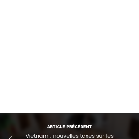
(foodnavigator.com)
AVIS et RAPPORT de l’Anses relatif à des
Lignes directrices pour l’établissement de
référentiels d’étiquetage du bien-être des
animaux
Bien-être des animaux : quels critères
scientifiques pour construire un étiquetage
des produits alimentaires ? | Anses – Agence
nationale de sécurité sanitaire de
l’alimentation, de l’environnement et du
travail
Pexels.com
Imprimer l'article
ARTICLE PRÉCÉDENT
Vietnam : nouvelles taxes sur les