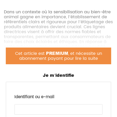
Dans un contexte où la sensibilisation au bien-être
animal gagne en importance, l’établissement de
référentiels clairs et rigoureux pour l’étiquetage des
produits alimentaires devient crucial. Ces lignes
directrices visent à offrir des normes fiables et
transparentes, permettant aux consommateurs de
faire des choix éclairés et éthiques. En réponse à
cette préoccupation croissante, l’Anses a publié
des lignes directrices pour élaborer un étiquetage
Cet article est
PREMIUM
, et nécessite un
des produits d’origine animale axé sur le bien-être
abonnement payant pour lire la suite
des animaux d’élevage. Cette initiative vise à
harmoniser les étiquetages existants et futurs en
Europe, en utilisant des critères scientifiques pour
Je m’identifie
évaluer directement le bien-être des animaux,
plutôt que de se limiter aux conditions d’élevage.
L’une des principales caractéristiques de cette
proposition est l’utilisation d’indicateurs mesurés
Identifiant ou e-mail
directement sur les animaux, afin de refléter leur
état de bien-être réel. Cette approche inclut
également les conditions de vie des ascendants
des animaux producteurs de denrées alimentaires,