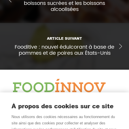
boissons sucrées et les boissons
alcoolisées
ARTICLE SUIVANT
Fooditive : nouvel édulcorant à base de
pommes et de poires aux États-Unis
Le Blog
À propos des cookies sur ce site
Actualité et veille
Nous utilisons des cookies nécessaires au fonctionnement du
Nous Suivre
site ainsi que des cookies pour collecter et analyser des