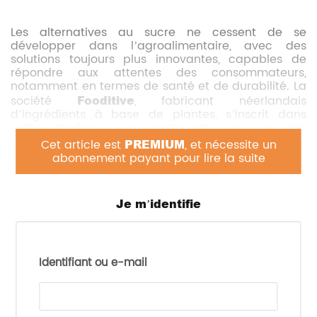
Les alternatives au sucre ne cessent de se
développer dans l’agroalimentaire, avec des
solutions toujours plus innovantes, capables de
répondre aux attentes des consommateurs,
notamment en termes de santé et de durabilité. La
société
Fooditive
, fabricant néerlandais
d’ingrédients à base de plantes, s’inscrit dans
cette tendance en proposant une nouvelle
alternative au sucre
dérivée de pommes et de
Cet article est
PREMIUM
, et nécessite un
poires
.
abonnement payant pour lire la suite
Ce nouvel ingrédient, nommé «
céto-fructose
»,
permet de remplacer le sucre dans divers produits
Je m’identifie
sans compromettre les avantages organoleptiques
et technologiques du sucre traditionnel. Pour
produire cet édulcorant, Fooditive utilise un
processus de fermentation
à partir de pommes
Identifiant ou e-mail
et de poires, garantissant ainsi un produit naturel
et respectueux de l’environnement.
Le céto-fructose présente de multiples applications