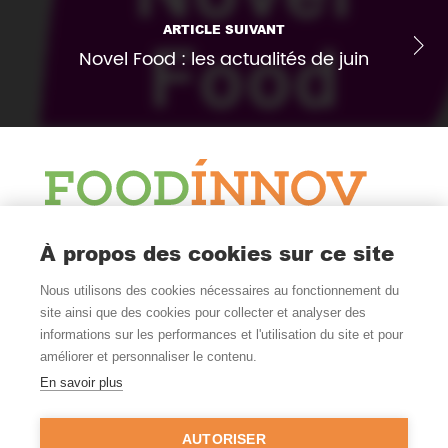
ARTICLE SUIVANT
Novel Food : les actualités de juin
Le Blog
À propos des cookies sur ce site
Actualité et veille
Nous utilisons des cookies nécessaires au fonctionnement du
Nous Suivre
site ainsi que des cookies pour collecter et analyser des
informations sur les performances et l'utilisation du site et pour
améliorer et personnaliser le contenu.
En savoir plus
Où Nous Trouver
Nantes - Rennes
AUTORISER
FRANCE