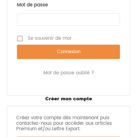
potentielles, notamment dans le chocolat, les
Mot de passe
produits de boulangerie et les boissons. Son profil
sucrant, proche de celui du sucre, en fait une
option attrayante pour les industriels cherchant à
offrir des produits plus sains sans sacrifier le goût
ou la texture.
Se souvenir de moi
Pour pouvoir commercialiser son nouvel édulcorant
sur le marché américain, Fooditive a soumis le
céto-fructose à une évaluation par la FDA dans le
cadre du statut GRAS (Generally Recognized As
Safe). Cette démarche est essentielle pour assurer
aux consommateurs la sécurité et la qualité du
Mot de passe oublié ?
produit.
Créer mon compte
Créez votre compte dès maintenant puis
contactez-nous pour accéder aux articles
Premium et/ou Lettre Export.