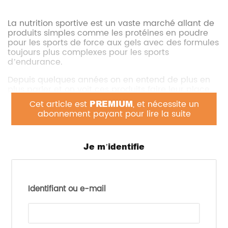
La nutrition sportive est un vaste marché allant de
produits simples comme les protéines en poudre
pour les sports de force aux gels avec des formules
toujours plus complexes pour les sports
d’endurance.
Depuis quelques années on en entend de plus en
plus parler et on voit ces produits faire leur place
doucement dans les rayons des supermarchés.
Cet article est
PREMIUM
, et nécessite un
Comment ce marché évolue-t-il ? Xerfi a publié
abonnement payant pour lire la suite
quelques résultats de leur étude Precepta en
décembre dernier.
Je m’identifie
L’équipe Xerfi met en avant le dynamisme de ce
secteur et les nombreuses opportunités en lien
avec la démocratisation de la nutrition sportive. On
Identifiant ou e-mail
voit par exemple au rayon frais des supermarchés
de nouveaux produits protéinés ou encore Andros
Sport qui a sorti une gamme en lien avec leur ADN
fruitier.