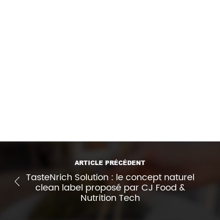
Sources
:
Pixabay
Anne Césard, Xerfi France – Nutrition sportive :
la (difficile) conquête du marché de masse –
Intelligence sectorielle – xerficanal.com
Imprimer l'article
ARTICLE PRÉCÉDENT
TasteNrich Solution : le concept naturel
clean label proposé par CJ Food &
Nutrition Tech