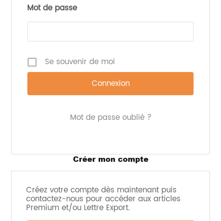
Patate Douce &
Mot de passe
Curry Breton
Carottes violettes & Saucisse Fumée
Poireaux Pommes de Terre & Sarrasin
Choux fleurs & Muscade
Se souvenir de moi
Les soupes sont confectionnées dans une
conserverie artisanale bretonne dans des bouteilles
en verre 100 % recyclables.
PVC : 3,60 € / bouteille de 500 ml
Mot de passe oublié ?
–
Sources :
https://fr.ulule.com/maison-audic/
;
Créer mon compte
https://maisonaudic.fr/
Créez votre compte dès maintenant puis
Imprimer l'article
contactez-nous pour accéder aux articles
Premium et/ou Lettre Export.