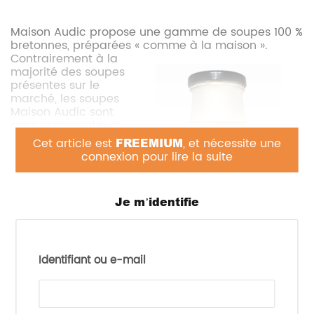
Maison Audic propose une gamme de soupes 100 %
bretonnes, préparées « comme à la maison ».
Contrairement à la
majorité des soupes
présentes sur le
marché, les soupes
Maison Audic sont
sans conservateurs,
sans colorants, sans
Cet article est
FREEMIUM
, et nécessite une
additifs et sans
connexion pour lire la suite
texturants. Elles sont
fabriquées avec des
légumes bretons et
Je m’identifie
se déclinent en
quatre recettes aux
saveurs originales,
toutes agrémentées
d’une touche
Identifiant ou e-mail
bretonne.
On peut découvrir :