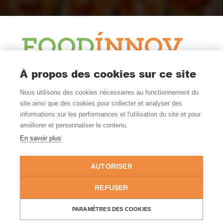
À propos des cookies sur ce site
Le Blog
Nous utilisons des cookies nécessaires au fonctionnement du
Actualité et veille
site ainsi que des cookies pour collecter et analyser des
Nous Suivre
informations sur les performances et l'utilisation du site et pour
améliorer et personnaliser le contenu.
En savoir plus
Où Nous Trouver
Nantes - Rennes
AUTORISER
FRANCE
02 99 52 54 00
REFUSER
© Copyright 2026 - Tous droits réservés -
Mentions légales
-
PARAMÈTRES DES COOKIES
Politique de confidentialité
-
Gestion des cookies
- Site réalisé