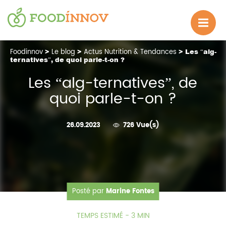
Foodinnov
>
Le blog
>
Actus Nutrition & Tendances
> Les “alg-
ternatives”, de quoi parle-t-on ?
Les “alg-ternatives”, de
quoi parle-t-on ?
26.09.2023
726 Vue(s)
Posté par
Marine Fontes
TEMPS ESTIMÉ - 3 MIN