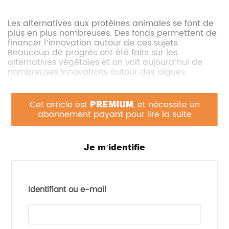
Les alternatives aux protéines animales se font de
plus en plus nombreuses. Des fonds permettent de
financer l’innovation autour de ces sujets.
Beaucoup de progrès ont été faits sur les
alternatives végétales et on voit aujourd’hui de
nombreuses innovations autour des algues.
Cet article est
PREMIUM
, et nécessite un
Les alg-ternatives sont des alternatives à la viande
abonnement payant pour lire la suite
ou au poisson à base d’algues. Un projet de
recherche “
Alg-ternatives aux fruits de mer
” a
d’ailleurs été lancé en 2021 grâce au financement
du Fonds européen pour les affaires maritimes et la
Je m’identifie
pêche. Ce projet, coordonné par Algama, a permis
de pousser la recherche sur le sujet.
Les microalgues (spiruline,…) ont notamment de
Identifiant ou e-mail
nombreuses vertus tant environnementales que
nutritionnelles. Selon les variétés elles contiennent
des protéines, des acides gras essentiels, des
vitamines, des minéraux et des actifs intéressants.