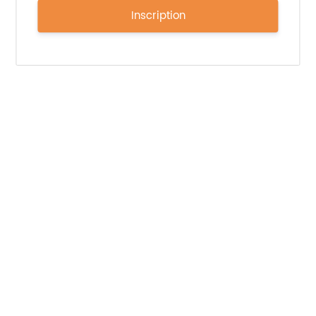
Inscription
Sources :
Seafood Alg-ternative et Alt-Fish, microalgues
dans les produits de la pêche à base de
légumes – Cadeau (greatitalianfoodtrade.it)
EU funds wave of algae-based fish substitutes
(foodnavigator.com)
Pexels.com
Imprimer l'article