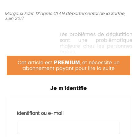
Margaux Edet. D’après CLAN Départemental de la Sarthe,
Juin 2017
Les problèmes de déglutition
sont une problématique
majeure chez les personnes
âgées.
Cet article est
PREMIUM
Le Comité Liaison
, et nécessite un
abonnement payant pour lire la suite
Alimentation Nutrition (CLAN)
départemental de la Sarthe
a souhaité aborder cette
problématique de façon
Je m’identifie
concrète et ainsi a
coordonné la publication du
livre « Révolution Mixée »
avec le soutien de plusieurs partenaires dont la
Identifiant ou e-mail
Mutualité Française Pays de la Loire. Ce livre se
veut être un outil pratique, il s’adresse aux
personnes consommant de la nourriture mixée, à
leur entourage et aux structures sanitaires et