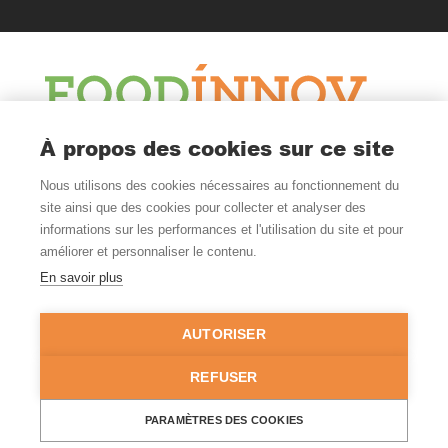
À propos des cookies sur ce site
Le Blog
Nous utilisons des cookies nécessaires au fonctionnement du
Actualité et veille
site ainsi que des cookies pour collecter et analyser des
Nous Suivre
informations sur les performances et l'utilisation du site et pour
améliorer et personnaliser le contenu.
En savoir plus
Où Nous Trouver
Nantes - Rennes
AUTORISER
FRANCE
02 99 52 54 00
REFUSER
© Copyright 2026 - Tous droits réservés -
Mentions légales
-
PARAMÈTRES DES COOKIES
Politique de confidentialité
-
Gestion des cookies
- Site réalisé