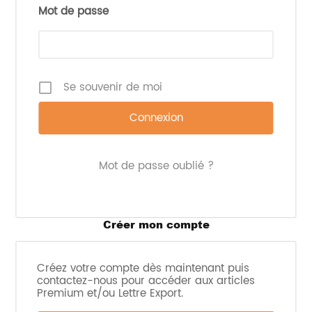
médico-sociales.
Mot de passe
Composé de deux parties – la première « Outils de
soin » et la seconde « Art culinaire” – cet ouvrage a
pour objectif d’encourager les patients à cuisiner
avec soin et plaisir pour lutter contre la dénutrition.
Les grands classiques de la gastronomie sont repris
Se souvenir de moi
et adaptés pour répondre aux besoins nutritionnels
spécifiques des personnes souffrant de dénutrition.
Le livre est actuellement disponible auprès du
CLAND de la Sarthe
.
Mot de passe oublié ?
Imprimer l'article
Créer mon compte
Créez votre compte dès maintenant puis
contactez-nous pour accéder aux articles
Premium et/ou Lettre Export.