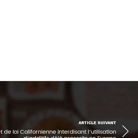
s-spotted-in-evolving-beauty-from-
ARTICLE SUIVANT
t de loi Californienne interdisant l’utilisation