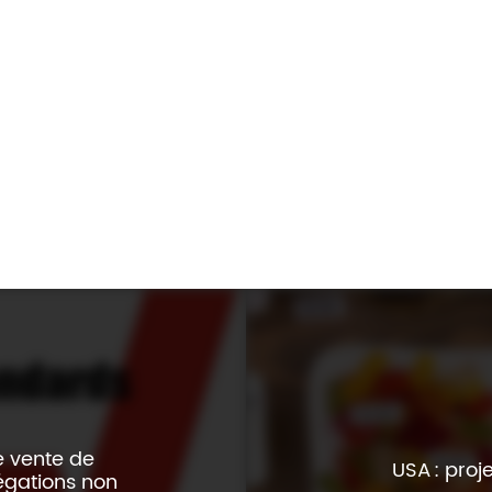
t.com/news/feeling-good-is-looking-good-opportunitie
e vente de
USA : proje
égations non