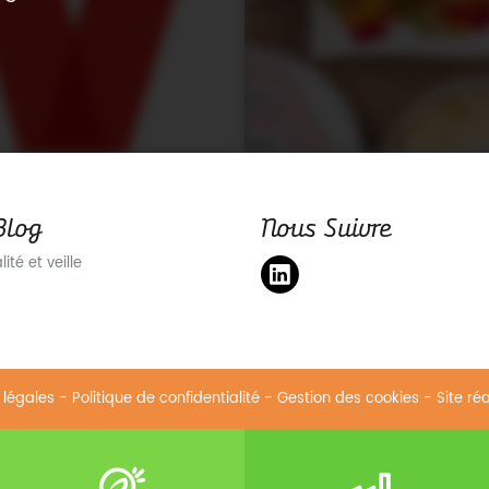
Blog
Nous Suivre
ité et veille
 légales
-
Politique de confidentialité
-
Gestion des cookies
- Site ré