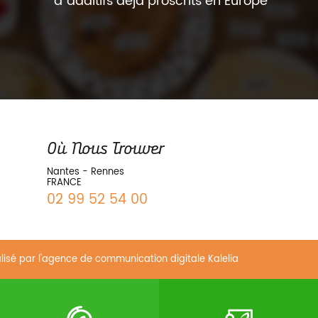
d’additifs déjà proscrits en Europe
Où Nous Trouver
Nantes - Rennes
FRANCE
02 99 52 54 00
alisé par
l'agence de communication digitale Kalelia