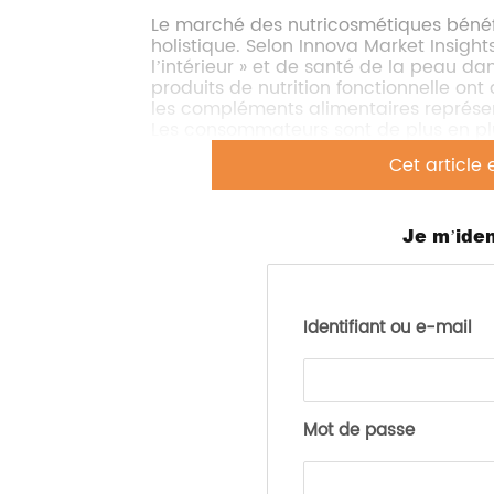
Le marché des nutricosmétiques bénéfi
holistique. Selon Innova Market Insight
l’intérieur » et de santé de la peau d
produits de nutrition fonctionnelle on
les compléments alimentaires représen
Les consommateurs sont de plus en pl
alimentaires axés sur les soins holistiqu
Cet article 
pour la beauté et d’autres besoins de
avec des revendications supplémentair
cerveau et l’humeur ont augmenté de 6
lancements avec une revendication su
Je m’iden
ont augmenté de 48 % entre 2016 et 20
revendication pour la santé immunita
Identifiant ou e-mail
Le bien-être global avant tout
Les consommateurs accordent une plus 
qu’à son amélioration et il a été con
Mot de passe
du terrain (santé intestinale, stress, s
Des preuves scientifiques