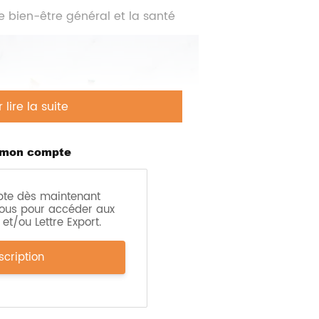
 bien-être général et la
santé
ire la suite
 mon compte
pte dès maintenant
ous pour accéder aux
et/ou Lettre Export.
ation de la beauté naturelle plutôt
scription
tions de santé supplémentaires gagnent