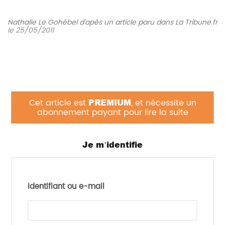
Nathalie Le Gohébel d'apès un article paru dans La Tribune.fr
le 25/05/2011
Cet article est
PREMIUM
, et nécessite un
abonnement payant pour lire la suite
Nestlé s’est inspiré de ses dosettes pour café, pour
lancer une machine utilisant des portions
Je m’identifie
individuelles de lait infantile en poudre pour les
enfants de 0 à 3 ans : la Babynes.
Le concept de base consiste en 6 variétés de
formules en portion individuelle, qui contiennent
Identifiant ou e-mail
tous les apports nutritifs essentiels correspondants
à l’âge de l’enfant et à ses besoins.
Une septième capsule nommée