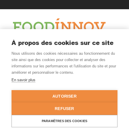
À propos des cookies sur ce site
Le Blog
Nous utilisons des cookies nécessaires au fonctionnement du
Actualité et veille
site ainsi que des cookies pour collecter et analyser des
Nous Suivre
informations sur les performances et l'utilisation du site et pour
améliorer et personnaliser le contenu.
En savoir plus
Où Nous Trouver
Nantes - Rennes
AUTORISER
FRANCE
02 99 52 54 00
REFUSER
© Copyright 2026 - Tous droits réservés -
Mentions légales
-
PARAMÈTRES DES COOKIES
Politique de confidentialité
-
Gestion des cookies
- Site réalisé