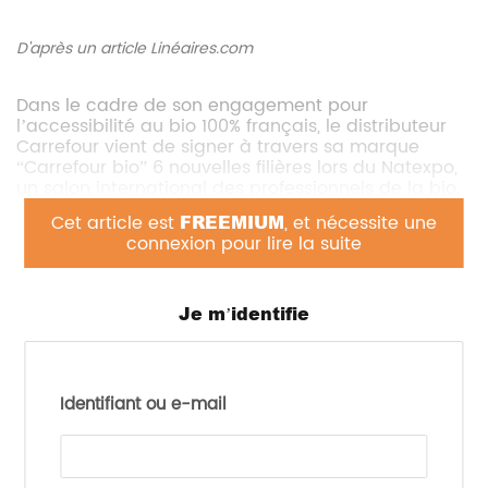
D'après un article Linéaires.com
Dans le cadre de son engagement pour
l’accessibilité au bio 100% français, le distributeur
Carrefour vient de signer à travers sa marque
“Carrefour bio” 6 nouvelles filières lors du Natexpo,
un salon international des professionnels de la bio.
Cet article est
FREEMIUM
, et nécessite une
Ces filières
connexion pour lire la suite
rassemblent 6
coopératives
(Fermes Bio, Agribio
Union, Bio Sud, Union
Je m’identifie
Bio Sud Est, Coop
drômoise de
céréales et Cavac)
et 3 industriels
Identifiant ou e-mail
français (Alpina
Savoie, Celnat et
Cavac). Les accords concernent cette fois-ci la
catégorie épicerie. Sont disponibles, dès à présent