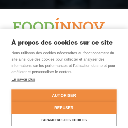
À propos des cookies sur ce site
Le Blog
Nous utilisons des cookies nécessaires au fonctionnement du
Actualité et veille
site ainsi que des cookies pour collecter et analyser des
Nous Suivre
informations sur les performances et l'utilisation du site et pour
améliorer et personnaliser le contenu.
En savoir plus
Où Nous Trouver
Nantes - Rennes
AUTORISER
FRANCE
02 99 52 54 00
REFUSER
© Copyright 2026 - Tous droits réservés -
Mentions légales
-
PARAMÈTRES DES COOKIES
Politique de confidentialité
-
Gestion des cookies
- Site réalisé