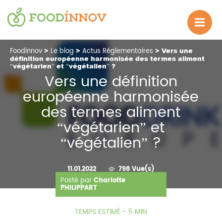
Foodinnov
>
Le blog
>
Actus Réglementaires
> Vers une
définition européenne harmonisée des termes aliment
“végétarien” et “végétalien” ?
Vers une définition
européenne harmonisée
des termes aliment
“végétarien” et
“végétalien” ?
11.01.2022
798 Vue(s)
Posté par
Charlotte
PHILIPPART
TEMPS ESTIMÉ - 5 MIN