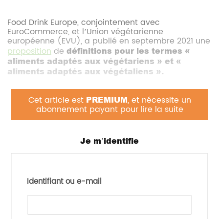
Food Drink Europe, conjointement avec
EuroCommerce, et l’Union végétarienne
européenne (EVU), a publié en septembre 2021 une
proposition
de
définitions pour les termes «
aliments adaptés aux végétariens » et «
aliments adaptés aux végétaliens ».
Cet article est
PREMIUM
, et nécessite un
Actuellement, il n’existe pas de définition
abonnement payant pour lire la suite
réglementaire pour ces termes, que ce soit au
niveau de l’UE ou des états membres. Il y a donc
une nécessité de mettre en place une définition
Je m’identifie
harmonisée afin de protéger les consommateurs.
Seule une norme ISO publiée en mars 2021 fait à ce
jour office de référence (voir notre
article
précédent).
Identifiant ou e-mail
Dans l’ensemble, la notion de ce que sont les
denrées alimentaires végétariennes et
végétaliennes est claire, mais dans le détail, il reste