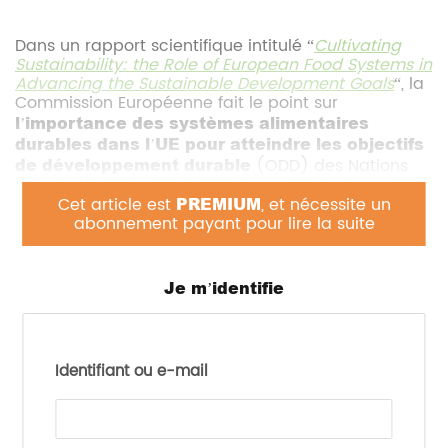
Dans un rapport scientifique intitulé “
Cultivating
Sustainability: the Role of European Food Systems in
Advancing the Sustainable Development Goals
“, la
Commission Européenne fait le point sur
l’importance des systèmes alimentaires
durables dans l’UE pour atteindre les objectifs
de développement durable
(ODD) des Nations
Unies. Elle souligne que les systèmes alimentaires
impliquent de nombreux domaines incluant les
Cet article est
PREMIUM
, et nécessite un
chaînes d’approvisionnement, les modes de
abonnement payant pour lire la suite
consommation, les écosystèmes, la santé humaine
et les limites planétaires.
Je m’identifie
La stratégie «
Farm to Fork
» de l’UE vise à créer un
équilibre entre une société en bonne santé et un
environnement sain, en intégrant les ODD à travers
des actions concrètes.
Identifiant ou e-mail
Le rapport détaille ainsi l’état d’avancement de
chaque ODD et ce qu’il reste encore à faire. En
voici quelques exemples concrets :