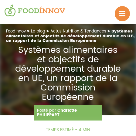
Foodinnov
>
Le blog
>
Actus Nutrition & Tendances
> Systèmes
alimentaires et objectifs de développement durable en UE,
un rapport de la Commission Européenne
Systèmes alimentaires
et objectifs de
développement durable
en UE, un rapport de la
Commission
Européenne
Posté par
Charlotte
12.11.2024
1623 Vue(s)
PHILIPPART
TEMPS ESTIMÉ - 4 MIN