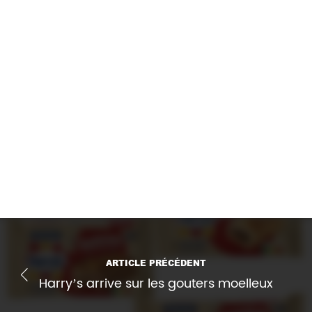
Sources :
Singapore’s Flojo eyes opportunities in
cognition and concentration with sparkling
functional beverages (nutraingredients-
asia.com)
drinkflojo.com
Imprimer l'article
ARTICLE PRÉCÉDENT
Harry’s arrive sur les gouters moelleux