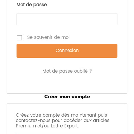
des étudiants, Flojo espère s’imposer en tant
Mot de passe
qu’acteur clé dans ce segment.
La boisson est disponible en 2 saveurs : Pêche-
Litchi et Mangue-Yuzu. La marque met en avant
des bienfaits différents sur chacune.
Se souvenir de moi
Pour la boisson Pêche-Litchi on peut lire “tonic
énergétique pétillant aux super plantes” et sur le
second on voit “Concentration et Energie
cérébrale”. Flojo met également en avant les
notions d’adaptogènes et de nootropiques pour
améliorer la concentration et diminuer le stress.
Mot de passe oublié ?
Les
Créer mon compte
Créez votre compte dès maintenant puis
contactez-nous pour accéder aux articles
Premium et/ou Lettre Export.