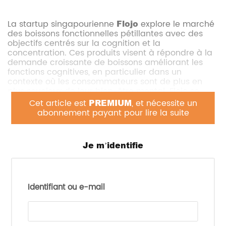
La startup singapourienne
Flojo
explore le marché
des boissons fonctionnelles pétillantes avec des
objectifs centrés sur la cognition et la
concentration. Ces produits visent à répondre à la
demande croissante de boissons améliorant les
fonctions cognitives, en particulier dans un
contexte où les consommateurs sont de plus en
plus soucieux de leur bien-être mental. Flojo se
distingue par l’utilisation d’ingrédients naturels et
Cet article est
PREMIUM
, et nécessite un
une formulation adaptée à des modes de vie
abonnement payant pour lire la suite
modernes et actifs.
Les boissons proposées, enrichies en nutriments
Je m’identifie
favorisant la concentration, sont positionnées à mi-
chemin entre les boissons énergétiques et les
compléments alimentaires. Ce positionnement
reflète un intérêt accru pour des produits à base
de plantes et des ingrédients ayant fait l’objet de
Identifiant ou e-mail
recherches scientifiques sur leurs bienfaits cognitifs.
Avec la montée en puissance du marché des
boissons fonctionnelles en Asie, notamment en
raison de la demande des jeunes professionnels et