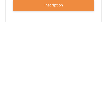
Inscription
valeurs nutritionnelles et liste des ingrédients n’est
pas disponible sur le site mais certains marqueurs
nutritionnels et plantes sont présentés :
Le ginseng et la rhodiole pour la
concentration