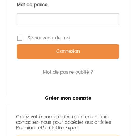
Mot de passe
Se souvenir de moi
Finalement, 25 méta-analyses ont été incluses
dans cette étude. Elles portaient sur différents
Mot de passe oublié ?
régimes :
3 sur les régimes à faible indice glycémique
5 sur les régimes cétogènes
Créer mon compte
5 sur les régimes pauvres en glucides
2 sur le régime nordique
2 sur les régimes végétariens/végétaliens
Créez votre compte dès maintenant puis
2 sur le régime méditerranéen
contactez-nous pour accéder aux articles
Premium et/ou Lettre Export.
2 sur les régimes riches en protéines