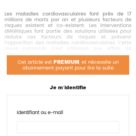
Les maladies cardiovasculaires font près de 17
millions de morts par an et plusieurs facteurs de
risques existent et co-existent. Les interventions
diététiques font partie des solutions utilisées pour
réduire ces facteurs de risques et prévenir
l’apparition des maladies cardiovasculaires. Cette
revue parapluie s’est intéressé aux effets de
différents régimes alimentaires sur les facteurs de
risque cardio-métaboliques.
Cet article est
PREMIUM
, et nécessite un
abonnement payant pour lire la suite
Les auteurs ont recensé les méta-analyses d’essais
cliniques randomisés portant sur les régimes
alimentaires et sur des populations adultes
Je m’identifie
présentant au moins un facteur de risque
cardiovasculaire (dyslipidémie, hypertension,
syndrome métabolique, diabète de type 2 ou
obésité) mais n’ayant pas encore développé de
maladie cardiovasculaire. Ils ont ensuite analysé
Identifiant ou e-mail
les revues sélectionnées pour établir leur qualité et
ont classé les associations selon le niveau de
preuve (fort, très suggestif, suggestif, faible).