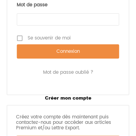
houmous de butternut, enrichi d’une pointe de
Mot de passe
fromage, ajoutent douceur et rondeur. Enfin,
lentilles corail, pois chiches & curry – houmous de
carottes propose un profil plus épicé et ensoleillé,
équilibré par la douceur du houmous de carottes.
Proposés en format 250 g,
ces bols affichent un
Se souvenir de moi
Nutri-Score A et une liste d’ingrédients sans
conservateurs
. La gamme est disponible en
avant-première chez Carrefour durant le mois de
mars, avant un déploiement dans d’autres
enseignes à partir d’avril.
Mot de passe oublié ?
Focus sur la référence : lentilles corail, pois chiches
& curry – houmous de carottes
Créer mon compte
Créez votre compte dès maintenant puis
contactez-nous pour accéder aux articles
Premium et/ou Lettre Export.