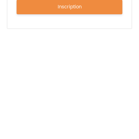
Inscription
Ingrédients :
Houmous de carottes 40% (pois