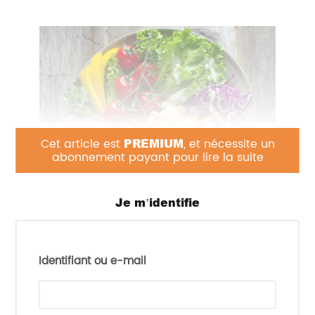
Cet article est
PREMIUM
, et nécessite un
abonnement payant pour lire la suite
Je m’identifie
Les alimentations réduisant, voire excluant les
produits animaux, gagnent en popularité, et tout
particulièrement en Allemagne. Dans ce contexte,
les autorités avaient précédemment émis des
Identifiant ou e-mail
recommandations concernant les nutriments à
risque d’apports inadéquats. Les études manquent
cependant pour évaluer avec précision les
adéquations d’apports.