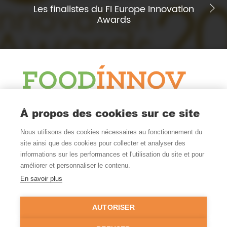
Les finalistes du FI Europe Innovation
Awards
Le Blog
À propos des cookies sur ce site
Actualité et veille
Nous utilisons des cookies nécessaires au fonctionnement du
Nous Suivre
site ainsi que des cookies pour collecter et analyser des
informations sur les performances et l'utilisation du site et pour
améliorer et personnaliser le contenu.
En savoir plus
Où Nous Trouver
Nantes - Rennes
AUTORISER
FRANCE
02 99 52 54 00