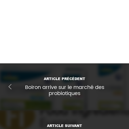
Vitamin and Mineral Status in a Vegan Diet.
Article publié en novembre 2020 par le
Lien (open access) :
https://www.aerzteblatt.de/int/archive/article/21507
Imprimer l'article
ARTICLE PRÉCÉDENT
Boiron arrive sur le marché des
probiotiques
ARTICLE SUIVANT