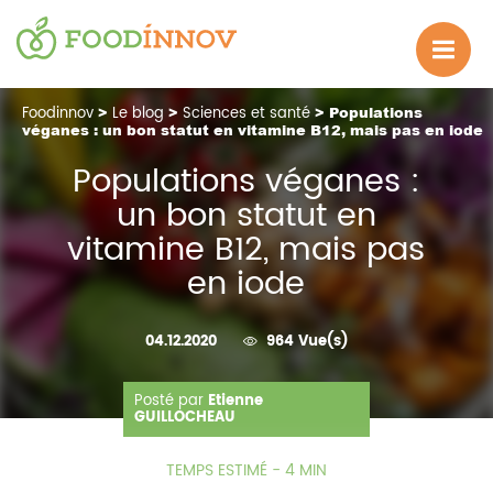
Foodinnov
>
Le blog
>
Sciences et santé
> Populations
véganes : un bon statut en vitamine B12, mais pas en iode
Populations véganes :
un bon statut en
vitamine B12, mais pas
en iode
04.12.2020
964 Vue(s)
Posté par
Etienne
GUILLOCHEAU
TEMPS ESTIMÉ - 4 MIN