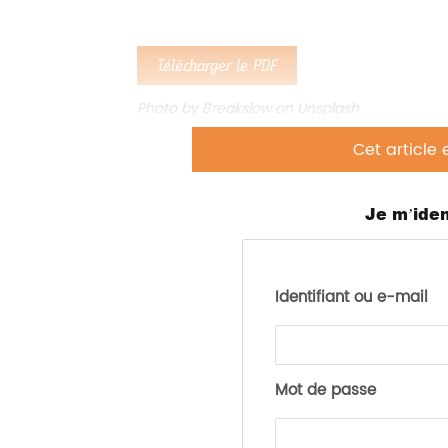
Télécharger le PDF
Photo by Breakslow on Unsplash
Cet article 
Je m’iden
Identifiant ou e-mail
Mot de passe