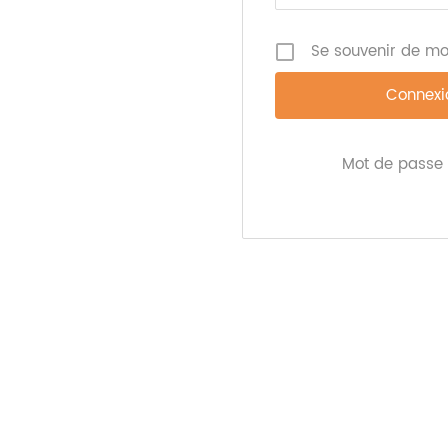
Se souvenir de mo
Mot de passe 
SOMMAIRE
ÉDITO
Êtes-vous un "e-eater" ? / Lo
ROGER
INTERVIEW
Du "quantified-self" à la "m-
santé" : la nutrition connect