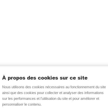
santé : la nutrition
ée
À propos des cookies sur ce site
de l’exercice de la mé
onnectée » ?
de la Consommation)
. La nutrition connectée
question en février 2016
Nous utilisons des cookies nécessaires au fonctionnement du site
rces en ligne et des
connectés en santé e
ainsi que des cookies pour collecter et analyser des informations
a nutrition (composition
bien-être « simplement
sur les performances et l'utilisation du site et pour améliorer et
nelle, suivi de journaux
vie à l’utilisateur. Ces
personnaliser le contenu.
t s’ajouter les objets
la frontière des disposi