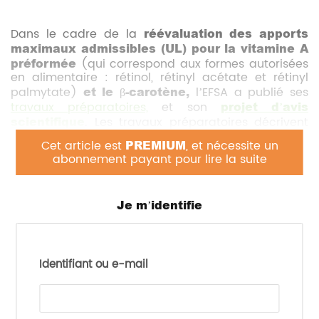
Dans le cadre de la
réévaluation des apports
maximaux admissibles (UL) pour la vitamine A
préformée
(qui correspond aux formes autorisées
en alimentaire : rétinol, rétinyl acétate et rétinyl
palmytate)
et le β-carotène,
l’EFSA a publié ses
travaux préparatoires,
et son
projet d’avis
scientifique
. Les travaux préparatoires décrivent
notamment la
méthode de collecte et
Cet article est
PREMIUM
, et nécessite un
d’évaluation des données scientifiques
et
abonnement payant pour lire la suite
s’inscrivent dans le processus de publication de
l’avis scientifique de réévaluation d’UL pour les
vitamines et minéraux, ils précèdent la rédaction
Je m’identifie
du projet d’avis scientifique. Dans leur avis, l’EFSA
établit les apports tolérables maximaux en
vitamine A préformée suivants (équivalent rétinol)
:
Identifiant ou e-mail
Adultes, femmes enceintes et allaitantes :
3000 µg ER/jour ;
Enfants de 15 à 17 ans : 2600 µg ER/jour ;