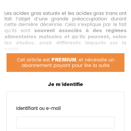
Les acides gras saturés et les acides gras trans ont
fait l’objet d’une grande préoccupation durant
cette dernière décennie. Cela s’explique par le fait
qu’ils sont
souvent associés à des régimes
alimentaires malsains et qu’ils peuvent, selon
les études, avoir différents impacts sur la
santé
.
L’Organisation Mondiale de la Santé (OMS) vient
Cet article est
PREMIUM
, et nécessite un
de publier une revue systématique et une méta
abonnement payant pour lire la suite
analyse rassemblant des
données scientifiques
d’études observationnelles prospectives afin
de comprendre les effets sur la santé de ces
Je m’identifie
acides gras et l’intérêt de les remplacer par
d’autres macronutriments.
Pour cela, 112 publications sur les acides gras
Identifiant ou e-mail
saturés ont été sélectionnées et 55 sur les acides
gras trans.
Les chercheurs ont pu mettre en évidence
une