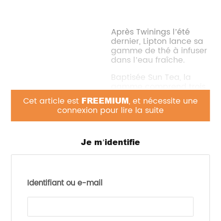
Après Twinings l’été
dernier, Lipton lance sa
gamme de thé à infuser
dans l’eau fraîche.
Baptisée Sun Tea, la
gamme comprend trois
références :
Cet article est
FREEMIUM
, et nécessite une
pêche/mangue exotique,
connexion pour lire la suite
zest de citrons jaune et
vert et thé vert à la
menthe.
Je m’identifie
Les produits sont
proposés dans un conditionnement inédit : un
sachet souple métallisé.
Identifiant ou e-mail
Pour obtenir un thé glacé, Lipton recommande de
laisser infuser un sachet dans 200 ml d’eau froide
pendant 4 minutes.