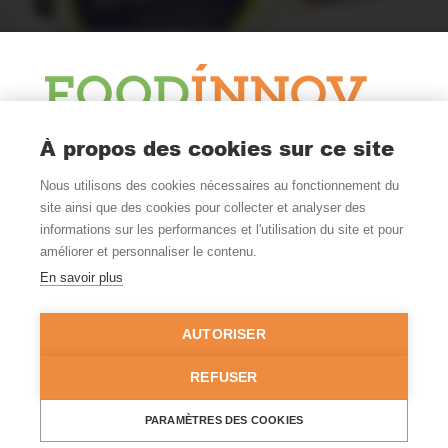
À propos des cookies sur ce site
Le Blog
Nous utilisons des cookies nécessaires au fonctionnement du
Actualité et veille
site ainsi que des cookies pour collecter et analyser des
Nous Suivre
informations sur les performances et l'utilisation du site et pour
améliorer et personnaliser le contenu.
En savoir plus
Où Nous Trouver
Nantes - Rennes
AUTORISER
FRANCE
02 99 52 54 00
REFUSER
© Copyright 2026 - Tous droits réservés -
Mentions légales
-
PARAMÈTRES DES COOKIES
Politique de confidentialité
-
Gestion des cookies
- Site réalisé