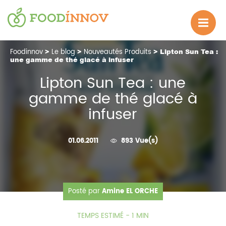
Foodinnov
>
Le blog
>
Nouveautés Produits
> Lipton Sun Tea :
une gamme de thé glacé à infuser
Lipton Sun Tea : une
gamme de thé glacé à
infuser
01.06.2011
893 Vue(s)
Posté par
Amine EL ORCHE
TEMPS ESTIMÉ - 1 MIN