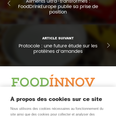
Aliments ultra-transformés :
FoodDrinkEurope publie sa prise de
position
ARTICLE SUIVANT
Protocole : une future étude sur les
protéines d’amandes
Le Blog
À propos des cookies sur ce site
Actualité et veille
Nous utilisons des cookies nécessaires au fonctionnement du
Nous Suivre
site ainsi que des cookies pour collecter et analyser des