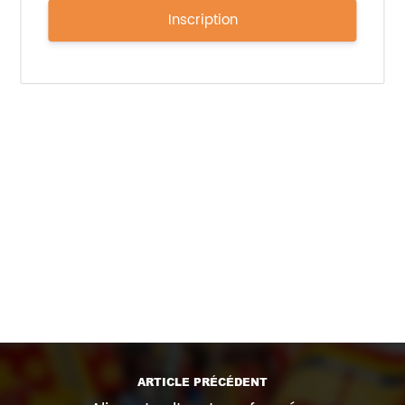
consommateurs.
Inscription
Une transformation que les acteurs innovants ont
tout intérêt à anticiper — dès maintenant.
Source:
GLP-1 food boom: Market growth, big
brands, and key challenges
Rédigé par Donna Eastlake et publié sur
Foodnavigator le 15 octobre 2025
Photo d’illustration issue de la banque d’images
Pexels. Crédit: Haberdoedas Photography
Imprimer l'article
ARTICLE PRÉCÉDENT