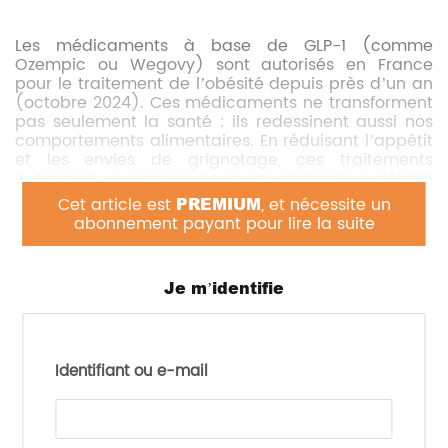
Les médicaments à base de GLP-1 (comme
Ozempic ou Wegovy) sont autorisés en France
pour le traitement de l’obésité depuis près d’un an
(octobre 2024). Ces médicaments ne transforment
pas seulement la santé : ils redessinent aussi nos
comportements alimentaires. En réduisant l’appétit
et les envies de grignotage, ces traitements
entraînent une baisse de la consommation globale
— 30 % des utilisateurs réduisent leurs dépenses
Cet article est
PREMIUM
, et nécessite un
alimentaires selon KPMG. Résultat : un effet massif
abonnement payant pour lire la suite
pour l’industrie agroalimentaire, notamment outre-
Atlantique, avec une diminution des dépenses
annuelles en nourriture et boissons estimée à plus
Je m’identifie
de 50 milliards de dollars.
Les géants du
secteur, de
Nestlé à
Identifiant ou e-mail
General Mills,
s’adaptent
déjà. Au
programme :