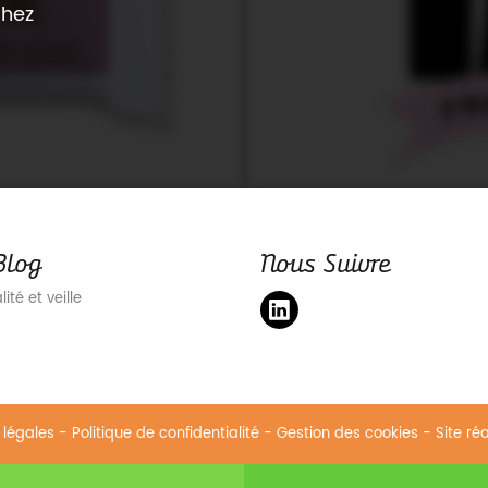
chez
Blog
Nous Suivre
ité et veille
 légales
-
Politique de confidentialité
-
Gestion des cookies
- Site ré