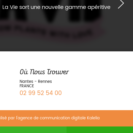
La Vie sort une nouvelle gamme apéritive
Où Nous Trouver
Nantes - Rennes
FRANCE
02 99 52 54 00
alisé par
l'agence de communication digitale Kalelia