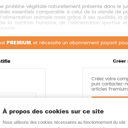
e protéine végétale naturellement présente dans le jus
inés essentiels comparable à celui de la viande de porc
r l’alimentation animale mais grâce à ses qualités, la
de la nutrition humaine, de l’alimentation sportive et
dustrie
rché et devrait connaître un TCAC de 6.05% entre 2025
est
PREMIUM
, et nécessite un abonnement payant pour l
entage plus important que la protéine de soja mais 
a croissance de ce marché :
tifie
Créer
rché de la nutrition sportive ou du vieillissement a
bilité excellente.
Créez votre com
ent technologique grâce à ses
propriétés moussantes
puis contactez-n
ure aux produits comme les viandes végétales par exemp
articles Premium 
et durable
car cela valorise un sous-produit de l’indus
In
que le lactose ou le gluten
À propos des cookies sur ce site
 de terre est donc élevé et ses avantages certains com
Nous utilisons des cookies nécessaires au fonctionnement du site