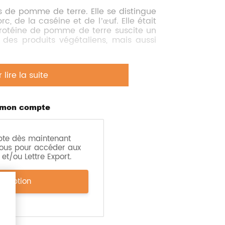
 de pomme de terre. Elle se distingue
, de la caséine et de l’œuf. Elle était
 protéine de pomme de terre suscite un
 des produits végétaliens, mais aussi
 et 2030 selon la société d’études de
ire la suite
n’arrivant pas encore au niveau de la
 mon compte
ctif
dû à sa
composition équilibrée
pte dès maintenant
, gélifiantes et émulsifiantes
qui
ous pour accéder aux
le, de réduite la teneur en œufs ou de
et/ou Lettre Export.
trie de la pomme de terre
scription
me une alternative viable en tant que