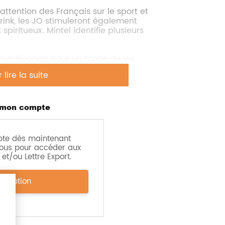
ttention des Français sur le sport et
rink, les JO stimuleront également
 spiritueux. Mintel identifie plusieurs
nutritionnels pour un mode de vie
ain, et 35 % veulent qu’elle augmente
ire la suite
s jeunes adultes et le caractère
dients naturels comme les fruits et
 mon compte
 qualité du sommeil et la santé des
pte dès maintenant
our intégrer les boissons à
ous pour accéder aux
omouvoir des liqueurs et cocktails
et/ou Lettre Export.
nc.
alité utilisant des ingrédients locaux,
scription
nutrition, le mode de vie actif, et la