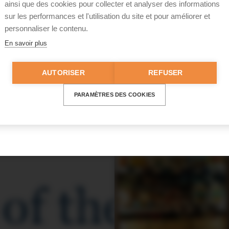
ainsi que des cookies pour collecter et analyser des informations
sur les performances et l'utilisation du site et pour améliorer et
i
personnaliser le contenu.
En savoir plus
ire.com/ingredients/cinq-opportunites-de-surfer-sur-
AUTORISER
REFUSER
oublié ?
PARAMÈTRES DES COOKIES