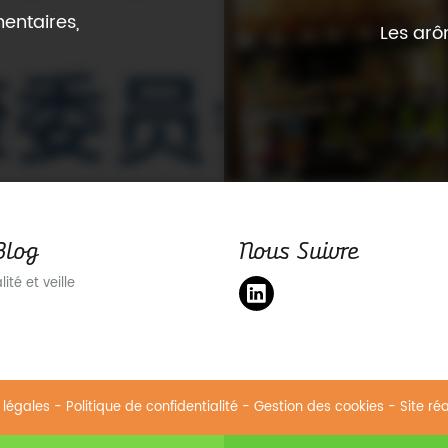
mentaires,
Les arô
Blog
Nous Suivre
ité et veille
 légales
-
Politique de confidentialité
-
Gestion des cookies
- Site ré