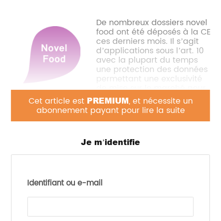
De nombreux dossiers novel
food ont été déposés à la CE
ces derniers mois. Il s’agit
d’applications sous l’art. 10
avec la plupart du temps
une protection des données
permettant une exclusivité
de mise sur le marché pour
le demandeur si son dossier aboutit :
Cet article est
PREMIUM
, et nécessite un
abonnement payant pour lire la suite
Marc
Ingrédient
Demandeur
vis
Je m’identifie
Substit
Savanna
sucre d
Allulose : cristallisé ou
Ingredients
une gr
sous forme de sirop
GmbH
variété
(Alllemagne)
Identifiant ou e-mail
d’alime