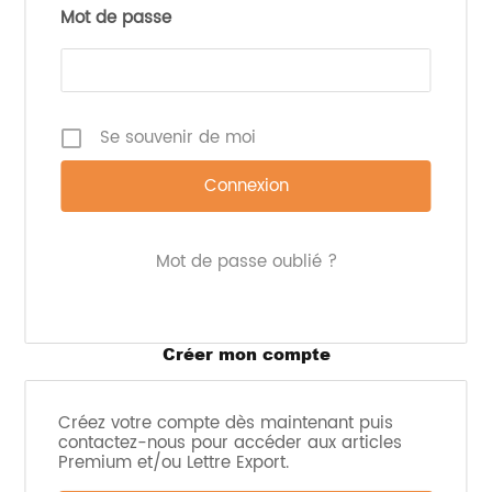
Galacto-
Mot de passe
Yakult
oligosaccharide (GOS)
Pharmaceutical
Complé
“Oligomate 55N” : sirop
Industry Co.
aliment
contenant > 55% de
(Japon)
GOS sur extrait sec
Se souvenir de moi
Produit
73100 / Setenta
laitiers,
e Três Mil e
L-Fucose
formule
Cem, Lda
Mot de passe oublié ?
infantile
(Portugal)
boisson
Phosphopropylsilanetriol
Créer mon compte
Iontec Sarl
Produit
stabilisé sur lactose
(Monaco)
variés
(PPST-L)
Créez votre compte dès maintenant puis
contactez-nous pour accéder aux articles
Cor.Con.
Produit
Premium et/ou Lettre Export.
Poudre de chitosan
International
BVP