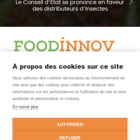
Le Conseil d’Etat se prononce en faveur
des distributeurs d’insectes
Le Blog
À propos des cookies sur ce site
Actualité et veille
Nous utilisons des cookies nécessaires au fonctionnement du
Nous Suivre
site ainsi que des cookies pour collecter et analyser des
informations sur les performances et l'utilisation du site et pour
améliorer et personnaliser le contenu.
En savoir plus
Où Nous Trouver
Nantes - Rennes
AUTORISER
FRANCE
02 99 52 54 00
REFUSER