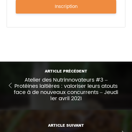
(Italie)
Inscription
Source:
EC.
Summary of the applications
submitted within the meaning of Article 10(1) of
Regulation (EU) 2015/2283.
Consultée le 16/02/2021
Imprimer l'article
ARTICLE PRÉCÉDENT
Atelier des Nutrinnovateurs #3 –
Protéines laitières : valoriser leurs atouts
face à de nouveaux concurrents – Jeudi
1er avril 2021
ARTICLE SUIVANT