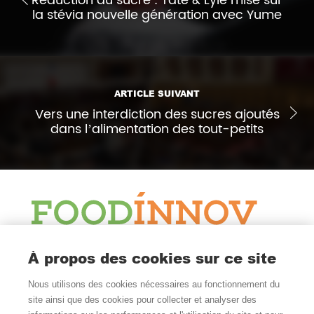
Réduction du sucre : Tate & Lyle mise sur
la stévia nouvelle génération avec Yume
ARTICLE SUIVANT
Vers une interdiction des sucres ajoutés
dans l’alimentation des tout-petits
Le Blog
À propos des cookies sur ce site
Actualité et veille
Nous utilisons des cookies nécessaires au fonctionnement du
Nous Suivre
site ainsi que des cookies pour collecter et analyser des