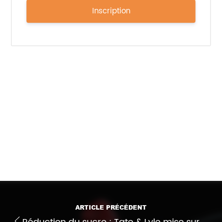
répondre aux besoins de premier recours dans un
Inscription
contexte de tension sur l’accès aux soins.
Au-delà des chiffres,
Actif propose ici une
lecture structurée et stratégique du marché
officinal
, mettant en évidence les dynamiques à
l’œuvre et les opportunités pour les acteurs du
secteur.
Lire l’article complet :
Circuit officinal : les
compléments alimentaires, moteurs des produits
de premier recours
Imprimer l'article
ARTICLE PRÉCÉDENT