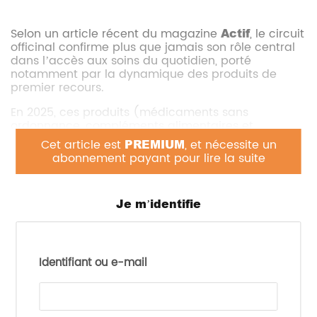
Selon un article récent du magazine
Actif
, le circuit
officinal confirme plus que jamais son rôle central
dans l’accès aux soins du quotidien, porté
notamment par la dynamique des produits de
premier recours.
En 2025, ces produits (médicaments sans
ordonnance, compléments alimentaires et
dispositifs médicaux) représentent
42 % des
Cet article est
PREMIUM
, et nécessite un
volumes vendus en pharmacie
et
21 % du
abonnement payant pour lire la suite
chiffre d’affaires
, en légère progression. Parmi
eux, les
compléments alimentaires se
distinguent nettement
: avec
1,65 milliard
Je m’identifie
d’euros de ventes (+5,1 %)
, ils constituent le
principal moteur de croissance du segment hors
prescription.
Identifiant ou e-mail
Cette performance traduit un
engouement
croissant des consommateurs pour la
prévention et le bien-être
. Trois catégories
dominent largement et concentrent à elles seules