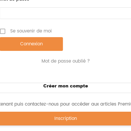
la fatigue physique. En ce qui concerne
ganoderma lucidum, l’allégation autorisée est celle
contribuant à renforcer l’immunité.
Se souvenir de moi
Source :
https://scjg.henan.gov.cn/2023/12-31/2876778.html
Mot de passe oublié ?
Imprimer l'article
Créer mon compte
enant puis contactez-nous pour accéder aux articles Premiu
Inscription