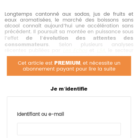
Longtemps cantonné aux sodas, jus de fruits et
eaux aromatisées, le marché des boissons sans
alcool connaît aujourd’hui une accélération sans
précédent. Il poursuit sa montée en puissance sous
l’effet
de l’évolution des attentes des
consommateurs
. Selon plusieurs analyses
récentes publiées par
Les Echos
et
LSA
, le secteur
bénéficie d’une convergence de tendances de
fond :
recherche de naturalité, modération de
Cet article est
PREMIUM
, et nécessite un
abonnement payant pour lire la suite
la consommation d’alcool, préoccupations
santé, développement du bien-être mental et
nouvelles générations de consommateurs
.
Cette dynamique se traduit par une
multiplication
Je m’identifie
des lancements produits
, au point que certains
acteurs évoquent désormais « des innovations
toutes les semaines » sur le segment.
Identifiant ou e-mail
Les lancements se multiplient à un niveau rarement
observé ; les nouvelles références apparaissent à
un rythme soutenu, poussées par la
recherche de
différenciation
mais aussi par la nécessité de