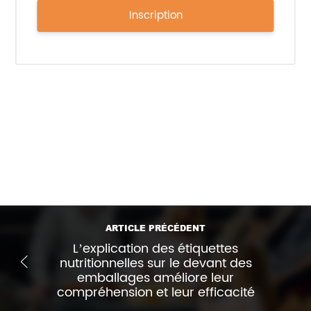
More than half of Europeans reducing meat
Inscription
consumption, research shows
, Magazine JustFood,
07/11/2023.
Rapport d’enquête
« Evolving appetites: an in-
depth look at European attitudes towards plant-
based eating »
, Novembre 2023.
Crédit photo : Pixabay.
Imprimer l'article
ARTICLE PRÉCÉDENT
L’explication des étiquettes
nutritionnelles sur le devant des
emballages améliore leur
compréhension et leur efficacité