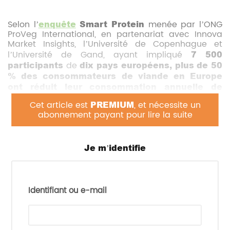
Selon l’
enquête
Smart Protein
menée par l’ONG
ProVeg International, en partenariat avec Innova
Market Insights, l’Université de Copenhague et
l’Université de Gand, ayant impliqué
7 500
participants
de
dix pays européens,
plus de 50
% des consommateurs de viande en Europe
ont réduit leur consommation annuelle de
viande (contre 46% en 2021)
.
Cet article est
PREMIUM
, et nécessite un
abonnement payant pour lire la suite
Les principales raisons de cette réduction incluent
des
préoccupations pour la santé
(47%),
l’environnement
(29%) et le
bien-être animal
(26%). Les pays comme
Je m’identifie
l’Allemagne, l’Italie et la
France ont enregistré la plus forte baisse de la
consommation de viande
. L’Allemagne a
d’ailleurs atteint son niveau le plus bas en trois
décennies, elle compte le plus grand nombre de
Identifiant ou e-mail
flexitariens (40%).
L’enquête montre que les aliments végétaliens les
plus populaires sont les
légumineuses
,