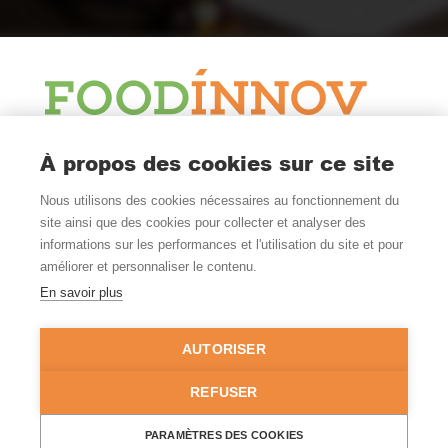
Le Blog
À propos des cookies sur ce site
Actualité et veille
Nous utilisons des cookies nécessaires au fonctionnement du
Nous Suivre
site ainsi que des cookies pour collecter et analyser des
informations sur les performances et l'utilisation du site et pour
améliorer et personnaliser le contenu.
En savoir plus
Où Nous Trouver
Nantes - Rennes
AUTORISER
FRANCE
02 99 52 54 00
REFUSER
© Copyright 2026 - Tous droits réservés -
Mentions légales
-
PARAMÈTRES DES COOKIES
Politique de confidentialité
-
Gestion des cookies
- Site réalisé